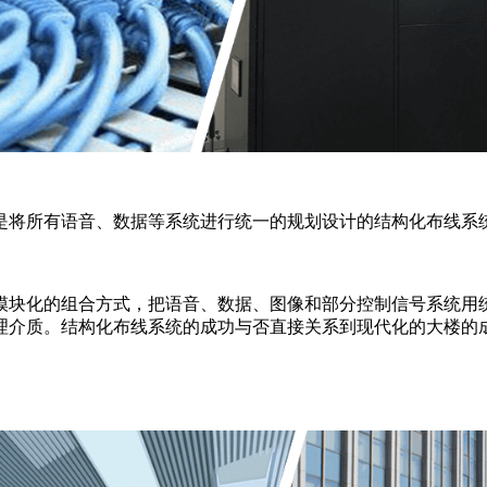
是将所有语音、数据等系统进行统一的规划设计的结构化布线系
模块化的组合方式，把语音、数据、图像和部分控制信号系统用
理介质。结构化布线系统的成功与否直接关系到现代化的大楼的