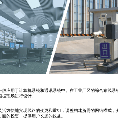
一般应用于计算机系统和通讯系统中。在工业厂区的综合布线系统
根据现场进行设计。
灵活方便地实现线路的变更和重组，调整构建所需的网络模式，
方面的投资，提供用户长远的效益。