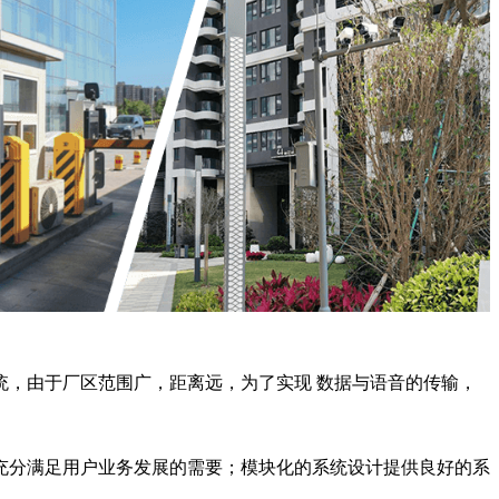
，由于厂区范围广，距离远，为了实现 数据与语音的传输，
充分满足用户业务发展的需要；模块化的系统设计提供良好的系