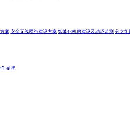
方案
安全无线网络建设方案
智能化机房建设及动环监测
分支组
合作品牌