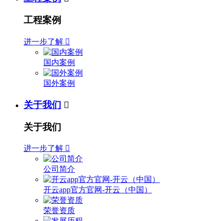
工程案例
进一步了解

国内案例
国外案例
关于我们

关于我们
进一步了解

公司简介
开云app官方官网-开云（中国）
荣誉资质