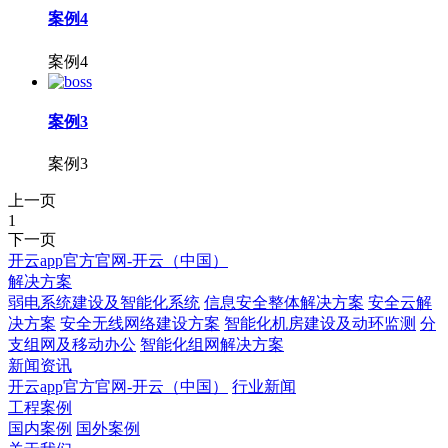
案例4
案例4
案例3
案例3
上一页
1
下一页
开云app官方官网-开云（中国）
解决方案
弱电系统建设及智能化系统
信息安全整体解决方案
安全云解
决方案
安全无线网络建设方案
智能化机房建设及动环监测
分
支组网及移动办公
智能化组网解决方案
新闻资讯
开云app官方官网-开云（中国）
行业新闻
工程案例
国内案例
国外案例