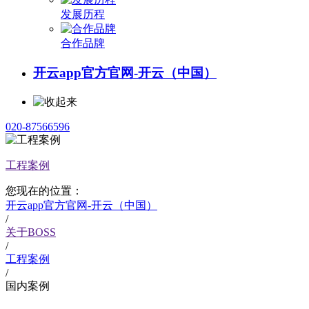
发展历程
合作品牌
开云app官方官网-开云（中国）
020-87566596
工程案例
您现在的位置：
开云app官方官网-开云（中国）
/
关于BOSS
/
工程案例
/
国内案例